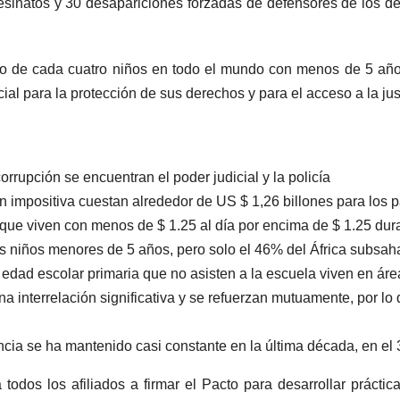
sinatos y 30 desapariciones forzadas de defensores de los de
no de cada cuatro niños en todo el mundo con menos de 5 años
ial para la protección de sus derechos y para el acceso a la just
orrupción se encuentran el poder judicial y la policía
ón impositiva cuestan alrededor de US $ 1,26 billones para los 
 que viven con menos de $ 1.25 al día por encima de $ 1.25 dur
os niños menores de 5 años, pero solo el 46% del África subsah
dad escolar primaria que no asisten a la escuela viven en área
na interrelación significativa y se refuerzan mutuamente, por lo 
ncia se ha mantenido casi constante en la última década, en el
 todos los afiliados a firmar el Pacto para desarrollar prácti