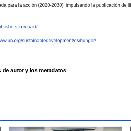
da para la acción (2020-2030), impulsando la publicación de lib
ublishers-compact/
/www.un.org/sustainabledevelopment/es/hunger/
 de autor y los metadatos