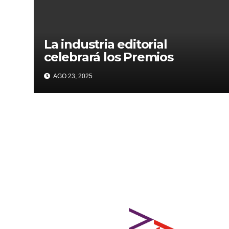
La industria editorial
celebrará los Premios
CANIEM 2025 el 12 de
AGO 23, 2025
noviembre